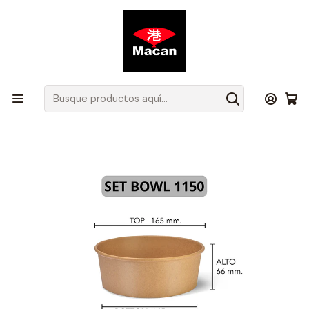
Atención de Lunes a Jueves de 08.00 a 17.30 hrs y Viernes de
08.00 a 16.30 hrs.
Inicio
Productos
Insumos Packaging
Set Bowl Kraft + Tapa 1150 ml (IVA incluido)