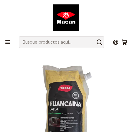
Atención de Lunes a Jueves de 08.00 a 17.30 hrs y Viernes de
08.00 a 16.30 hrs.
Inicio
Productos
Todos los Productos
Salsa Huancaína Peruana 1 Kilo