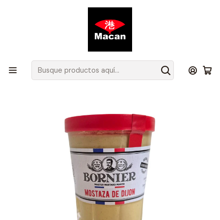
Atención de Lunes a Jueves de 08.00 a 17.30 hrs y Viernes de
08.00 a 16.30 hrs.
Inicio
Productos
Todos los Productos
Mostaza Dijon Bornier 150 g – Pack 12 Unidades (IVA Incluido)