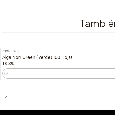
También
78050023
|
Agotado
Alga Nori Green (Verde) 100 Hojas
$8.525
Cantidad