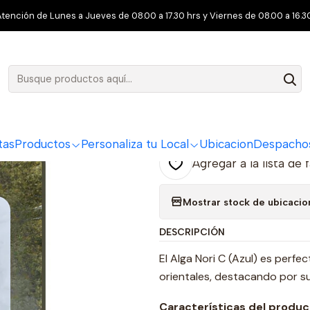
nicio
Productos
Todos los Productos
Alga Nori C (Azul) 100 Hoj
tención de Lunes a Jueves de 08.00 a 17.30 hrs y Viernes de 08.00 a 16.30
|
Alga Nori C
Ag
Cantidad
tas
Productos
Personaliza tu Local
Ubicacion
Despacho
Agregar a la lista de 
Mostrar stock de ubicacio
DESCRIPCIÓN
El Alga Nori C (Azul) es perfec
orientales, destacando por su
Características del produc