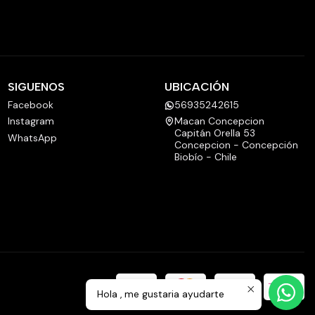
SIGUENOS
UBICACIÓN
Facebook
56935242615
Instagram
Macan Concepcion
Capitán Orella 53
WhatsApp
Concepcion - Concepción
Biobío - Chile
Hola , me gustaria ayudarte