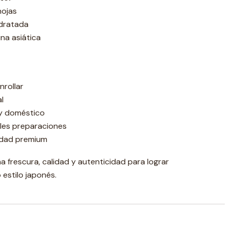
hojas
idratada
ina asiática
nrollar
l
 y doméstico
iples preparaciones
idad premium
na frescura, calidad y autenticidad para lograr
estilo japonés.