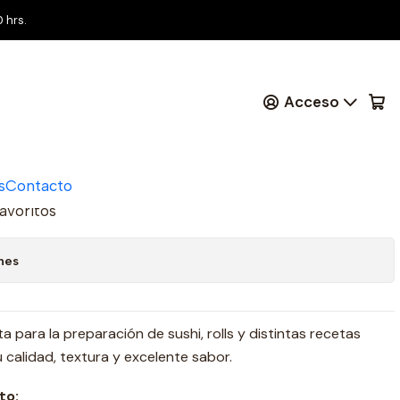
as
 hrs.
 (Azul) 100 Hojas
Acceso
regar al Carro
Comprar ahora
s
Contacto
favoritos
nes
ta para la preparación de sushi, rolls y distintas recetas
 calidad, textura y excelente sabor.
to: